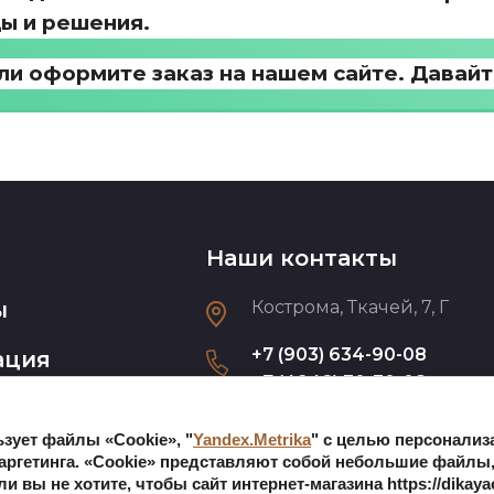
ы и решения.
ли оформите заказ на нашем сайте. Давайт
Наши контакты
ы
Кострома, Ткачей, 7, Г
+7 (903) 634-90-08
ация
+7 (4942) 30-30-08
работаем круглосуточно
льзует файлы «Сookie», "
Yandex.Metrika
" с целью персонали
dikaya-orhideya44.ru
таргетинга. «Cookie» представляют собой небольшие файл
сли вы не хотите, чтобы сайт интернет-магазина https://dikay