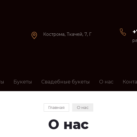
+
Кострома, Ткачей, 7, Г
р
ты
Букеты
Свадебные букеты
О нас
Конт
Главная
О нас
О нас